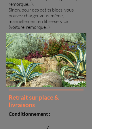
remorque…).
Sinon, pour des petits blocs, vous
pouvez charger vous-même,
manuellement en libre-service
(voiture, remorque...)
Retrait sur place &
livraisons
Conditionnement :