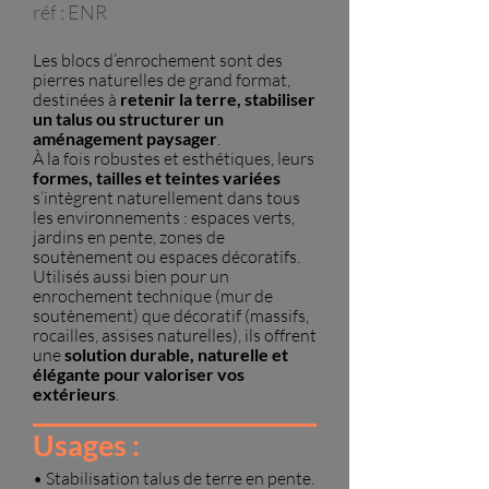
réf : ENR
Les blocs d’enrochement sont des
pierres naturelles de grand format,
destinées
à
retenir la terre, stabiliser
un talus ou structurer un
aménagement paysager
.
À la fois robustes et esthétiques, leurs
formes, tailles et teintes variées
s’intègrent naturellement dans tous
les environnements : espaces verts,
jardins en pente, zones de
soutènement ou espaces décoratifs.
Utilisés aussi bien pour un
enrochement technique (mur de
soutènement) que décoratif (massifs,
rocailles, assises naturelles), ils offrent
une
solution durable, naturelle et
élégante pour valoriser vos
extérieurs
.
Usages :
• Stabilisation talus de terre en pente.