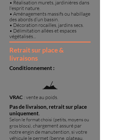
• Réalisation murets, jardinières dans
l'esprit nature.
• Aménagements massifs ou habillage
des abords d’un bassin.
• Décoration rocailles, jardins secs.
• Délimitation allées et espaces
végétalisés...
Retrait sur place &
livraisons
Conditionnement :
VRAC
:
vente au poids.
Pas de livraison, retrait sur place
uniquement
.
Selon le format choisi (petits, moyens ou
hargement assuré par
gros blocs), c
notre engin de manutention, si votre
véhicule le permet (benne, plateau,