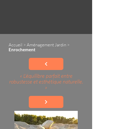
Accueil
>
Aménagement Jardin
>
Enrochement
« L'équilibre parfait entre
robustesse et esthétique naturelle.
»