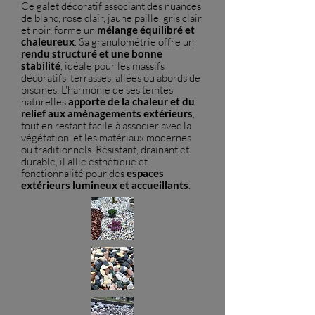
Ce galet décoratif associant des nuances
de blanc, rose clair, jaune paille, gris clair
et noir, forme un
mélange équilibré et
chaleureux
.
Sa granulométrie offre un
rendu structuré et une bonne
stabilité
, idéale pour les massifs
décoratifs, terrasses, allées ou abords de
piscines.
L'harmonie de ses teintes
naturelles
apporte de la chaleur et du
relief aux aménagements extérieurs
,
tout en restant facile à associer avec la
végétation et les matériaux modernes
ou traditionnels.
Résistant, drainant et
durable, il allie esthétique et
fonctionnalité pour des
espaces
extérieurs lumineux et accueillants
.