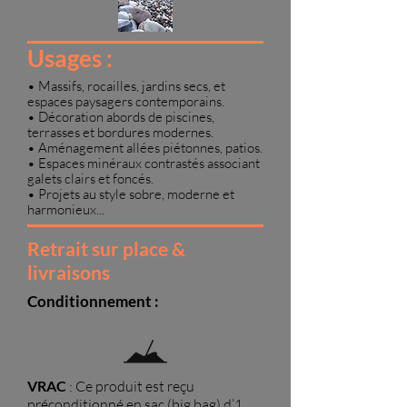
Usages :
• Massifs, rocailles, jardins secs, et
espaces paysagers contemporains.
• Décoration abords de piscines,
terrasses et bordures modernes.
• Aménagement allées piétonnes, patios.
• Espaces minéraux contrastés associant
galets clairs et foncés.
• Projets au style sobre, moderne et
harmonieux...
Retrait sur place &
livraisons
Conditionnement :
VRAC
: Ce produit est reçu
préconditionné en sac (big bag) d’1