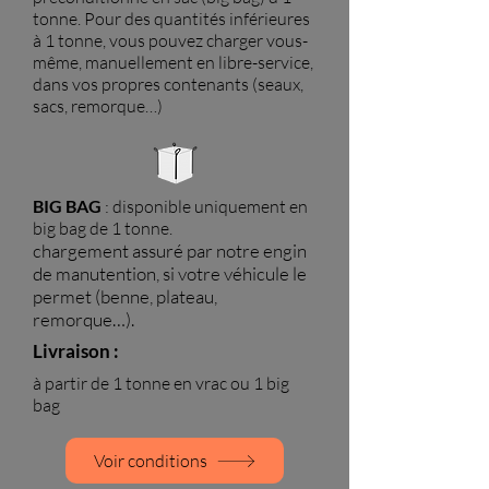
tonne. P
our des quantités inférieures
à 1 tonne, vous pouvez charger vous-
même, manuellement en libre-service,
dans vos propres contenants (seaux,
sacs, remorque…)
BIG BAG
: disponible uniquement en
big bag de 1 tonne.
chargement assuré par notre engin
de manutention, si votre véhicule le
permet (benne, plateau,
remorque…).
Livraison :
à partir de 1 tonne en vrac ou 1 big
bag
Voir conditions