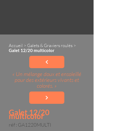
Accueil
>
Galets & Graviers roulés
>
Galet 12/20 multicolor
« Un mélange doux et ensoleillé
pour des extérieurs vivants et
colorés. »
Galet 12/20
multicolor
réf : GA1220MULTI