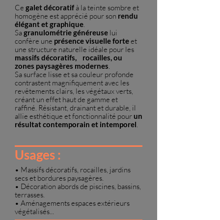
Ce
galet décoratif
à la teinte sombre et
homogène est apprécié pour son
rendu
élégant et graphique
.
Sa
granulométrie généreuse
lui
confère une
présence visuelle forte
et
une structure naturelle idéale pour les
massifs décoratifs, rocailles, ou
zones paysagères modernes
.
Sa surface lisse et sa couleur profonde
contrastent magnifiquement avec les
revêtements clairs, les végétaux verts,
créant un effet haut de gamme et
raffiné.
Résistant, drainant et durable, il
allie esthétique et fonctionnalité pour
un
résultat contemporain et intemporel
.
Usages :
• Massifs décoratifs, rocailles, jardins
secs et bordures paysagères.
• Décoration abords de piscines, bassins,
terrasses.
• Aménagements espaces extérieurs
végétalisés.
..