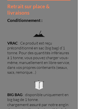
Retrait sur place &
livraisons
Conditionnement :
VRAC
: Ce produit est reçu
préconditionné en sac (big bag) d’1
tonne. P
our des quantités inférieures
à 1 tonne, vous pouvez charger vous-
même, manuellement en libre-service,
dans vos propres contenants (seaux,
sacs, remorque…)
BIG BAG
: disponible uniquement en
big bag de 1 tonne.
chargement assuré par notre engin