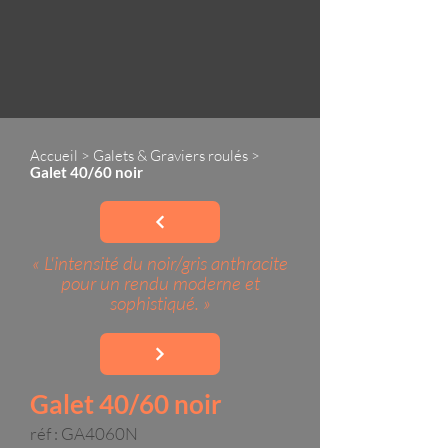
Accueil
>
Galets & Graviers roulés
>
Galet 40/60 noir
« L'intensité du noir/gris anthracite
pour un rendu moderne et
sophistiqué. »
Galet 40/60 noir
réf : GA4060N