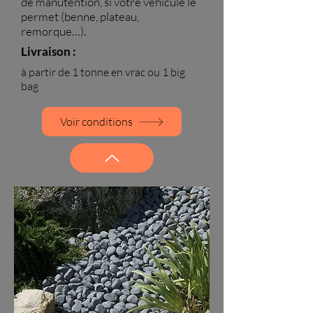
de manutention, si votre véhicule le
permet (benne, plateau,
remorque…).
Livraison :
à partir de 1 tonne en vrac ou 1 big
bag
Voir conditions