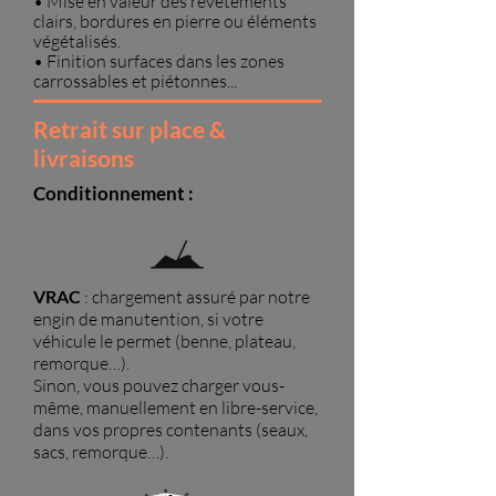
• Mise en valeur des revêtements
clairs, bordures en pierre ou éléments
végétalisés.
• Finition surfaces dans les zones
carrossables et piétonnes...
Retrait sur place &
livraisons
Conditionnement :
VRAC
: chargement assuré par notre
engin de manutention, si votre
véhicule le permet (benne, plateau,
remorque…).
Sinon, vous pouvez charger vous-
même, manuellement en libre-service,
dans vos propres contenants (seaux,
sacs, remorque…).