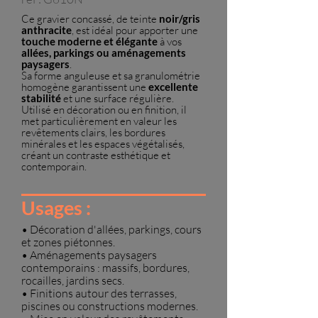
Ce gravier concassé, de teinte
noir/gris
anthracite
,
est idéal pour apporter une
touche moderne et élégante
à vos
allées, parkings ou aménagements
paysagers
.
Sa forme anguleuse et sa granulométrie
homogène garantissent une
excellente
stabilité
et une surface régulière.
Utilisé en décoration ou en finition, il
met particulièrement en valeur les
revêtements clairs, les bordures
minérales et les espaces végétalisés,
créant un contraste esthétique et
contemporain.
Usages :
• Décoration d'allées, parkings, cours
et zones piétonnes.
• Aménagements paysagers
contemporains : massifs, bordures,
rocailles, jardins secs.
• Finitions autour des terrasses,
piscines ou constructions modernes.