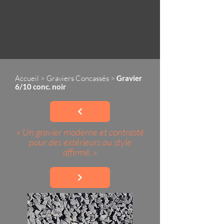
Accueil
>
Graviers Concassés
>
Gravier
6/10 conc. noir
« Un gravier moderne et contrasté
pour des extérieurs au style
affirmé. »