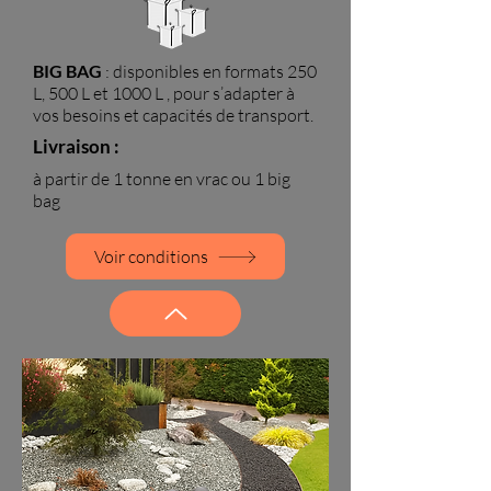
BIG BAG
: disponibles en formats 250
L, 500 L et 1000 L , pour s’adapter à
vos besoins et capacités de transport.
Livraison :
à partir de 1 tonne en vrac ou 1 big
bag
Voir conditions