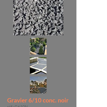
Gravier 6/10 conc. noir
réf : G610N