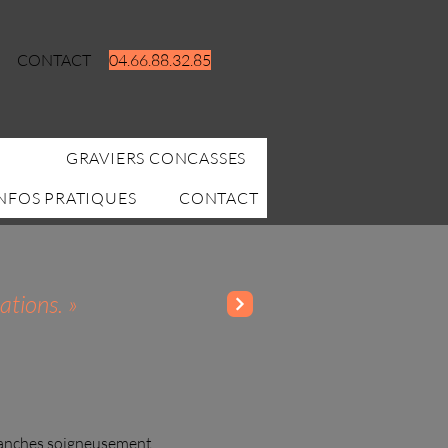
CONTACT
04.66.88.32.85
GRAVIERS CONCASSES
NFOS PRATIQUES
CONTACT
ations. »
ranches soigneusement