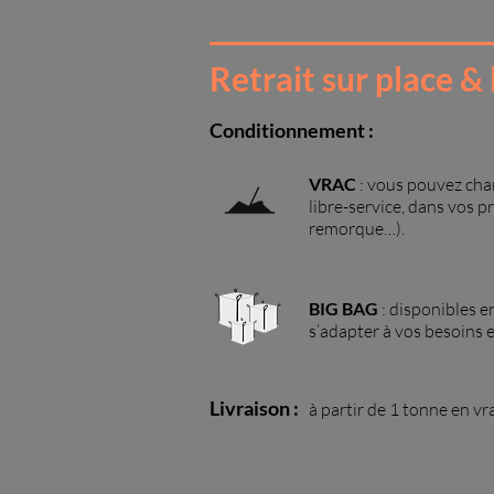
Retrait sur place & 
Conditionnement :
VRAC
:
vous pouvez cha
libre-service, dans vos p
remorque…).
BIG BAG
: disponibles e
s’adapter à vos besoins e
Livraison :
à partir de 1 tonne en vr