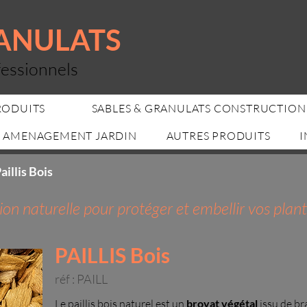
RANULATS
fessionnels
RODUITS
SABLES & GRANULATS CONSTRUCTION
AMENAGEMENT JARDIN
AUTRES PRODUITS
I
aillis Bois
tion naturelle pour protéger et embellir vos plant
PAILLIS Bois
réf : PAILL
Le paillis bois naturel est un
broyat végétal
issu de b