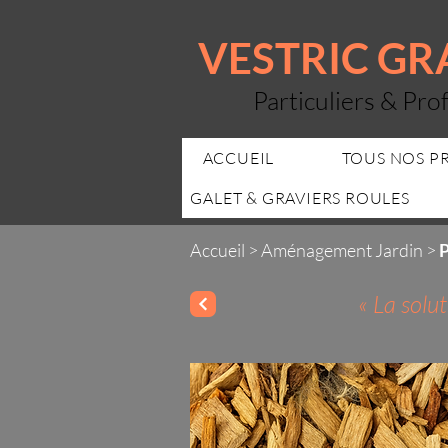
VESTRIC G
Particuliers & Pro
ACCUEIL
TOUS NOS P
GALET & GRAVIERS ROULES
Accueil
>
Aménagement Jardin
>
P
« La solu