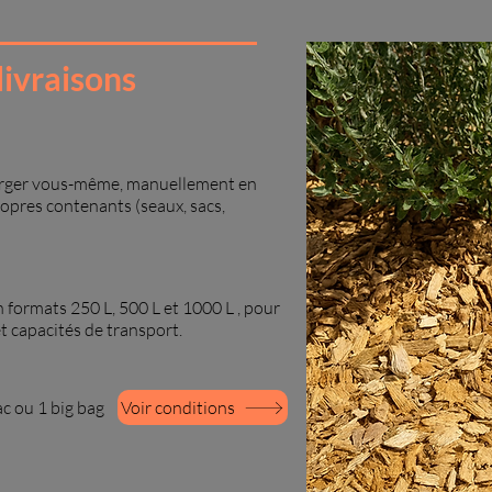
livraisons
rger vous-même, manuellement en
ropres contenants (seaux, sacs,
n formats 250 L, 500 L et 1000 L , pour
t capacités de transport.
ac ou 1 big bag
Voir conditions