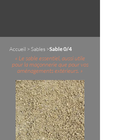
Accueil
>
Sables
>
Sable 0/4
« Le sable essentiel, aussi utile
pour la maçonnerie que pour vos
aménagements extérieurs. »