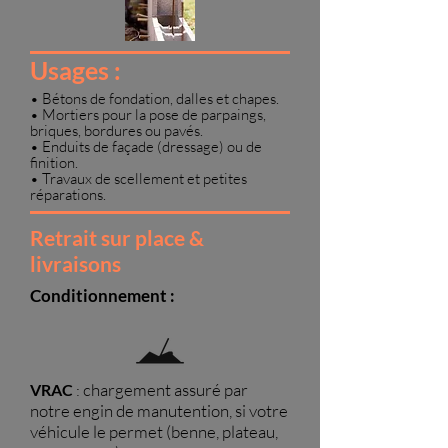
Usages :
• Bétons de fondation, dalles et chapes.
• Mortiers pour la pose de parpaings,
briques, bordures ou pavés.
• Enduits de façade (dressage) ou de
finition.
• Travaux de scellement et petites
réparations.
Retrait sur place &
livraisons
Conditionnement :
chargement assuré par
VRAC
:
notre engin de manutention, si votre
véhicule le permet (benne, plateau,