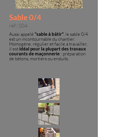
Sable 0/4
réf : S04
Aussi appelé
"sable à bâtir"
, le sable 0/4
est un incontournable du chantier.
Homogène, régulier et facile à travailler,
il est
idéal pour la plupart des travaux
courants de maçonnerie
: préparation
de bétons, mortiers ou enduits.