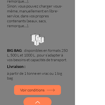
remorque…).
Sinon, vous pouvez charger vous-
même, manuellement en libre-
service, dans vos propres
contenants (seaux, sacs,
remorque…).
BIG BAG
: disponibles en formats 250
L, 500 L et 1000 L , pour s’adapter à
vos besoins et capacités de transport.
Livraison :
à partir de 1 tonne en vrac ou 1 big
bag
Voir conditions