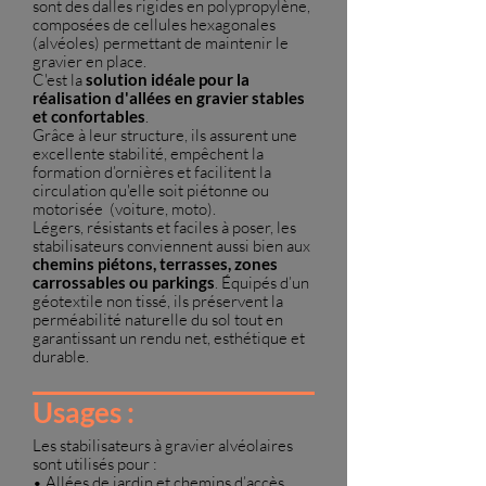
sont des dalles rigides en polypropylène,
composées de cellules hexagonales
(alvéoles) permettant de maintenir le
gravier en place.
C'est la
solution idéale pour la
réalisation d'allées en gravier stables
et confortables
.
Grâce à leur structure, ils assurent une
excellente stabilité, empêchent la
formation d’ornières et facilitent la
circulation qu'elle soit piétonne ou
motorisée (voiture, moto).
Légers, résistants et faciles à poser, les
stabilisateurs conviennent aussi bien aux
chemins piétons, terrasses, zones
carrossables ou parkings
. Équipés d’un
géotextile non tissé, ils préservent la
perméabilité naturelle du sol tout en
garantissant un rendu net, esthétique et
durable.
Usages :
Les stabilisateurs à gravier alvéolaires
sont utilisés pour :
• Allées de jardin et chemins d’accès.