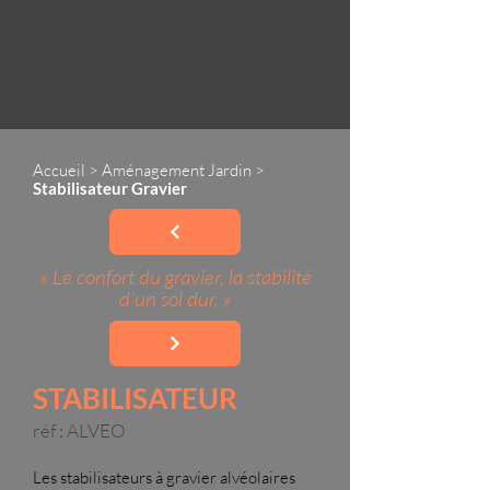
Accueil
>
Aménagement Jardin
>
Stabilisateur Gravier
« Le confort du gravier, la stabilité
d'un sol dur. »
STABILISATEUR
réf : ALVEO
Les stabilisateurs à gravier alvéolaires