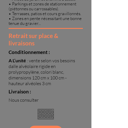
• Parkings et zones de stationnement
(piétonnes ou carrossables).
• Terrasses, patios et cours gravillonnés.
• Z
ones en pente nécessitant une bonne
tenue du gravier...
Retrait sur place &
livraisons
Conditionnement :
A L’unité
: vente selon vos besoins
dalle alvéolaire rigide en
prolypropylène, colori blanc,
dimensions 120 cm x 100 cm -
hauteur alvéoles 3 cm
Livraison :
Nous consulter